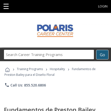
☰
LOGIN
Search
Go
Career
Training
›
›
›
Programs
Training Programs
Hospitality
Fundamentos de
Preston Bailey para el Diseño Floral
phone
Call Us: 855.520.6806
Fundamentos de Preston Bailey