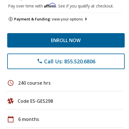
Affirm
Pay over time with
. See if you qualify at checkout.
Payment & Funding:
view your options
ENROLL NOW
Call Us: 855.520.6806
phone
schedule
240 course hrs
Code ES-GES298
calendar_today
6 months